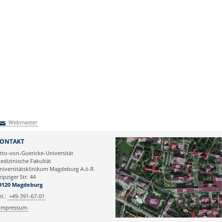
Webmaster
Webmaster
ONTAKT
tto-von-Guericke-Universität
edizinische Fakultät
niversitätsklinikum Magdeburg A.ö.R.
eipziger Str. 44
9120 Magdeburg
el.:
+49-391-67-01
Impressum