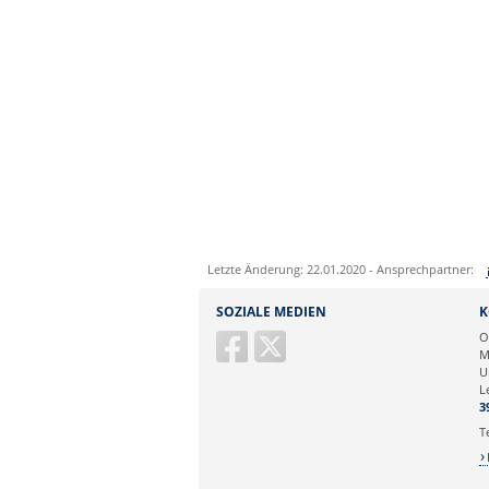
Letzte Änderung: 22.01.2020 - Ansprechpartner:
Sie können eine Nachricht versenden an:
SOZIALE MEDIEN
K
Ihre E-Mailadresse:
O
M
U
Ihr Anliegen:
L
3
T