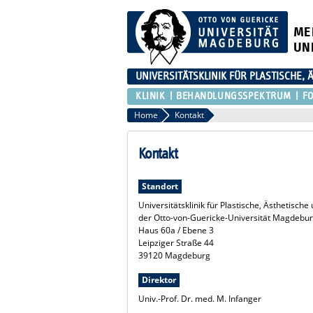
ME
UN
UNIVERSITÄTSKLINIK FÜR PLASTISCHE,
KLINIK
BEHANDLUNGSSPEKTRUM
F
Home
Kontakt
Kontakt
Standort
Universitätsklinik für Plastische, Ästhetisch
der Otto-von-Guericke-Universität Magdebu
Haus 60a / Ebene 3
Leipziger Straße 44
39120 Magdeburg
Direktor
Univ.-Prof. Dr. med. M. Infanger