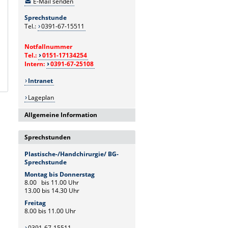
E-Mail senden
Sprechstunde
Tel.:
0391-67-15511
Notfallnummer
Tel.:
0151-17134254
Intern:
0391-67-25108
Intranet
Lageplan
Allgemeine Information
Bitte denken Sie an einen gültigen
Sprechstunden
Überweisungsschein.*
Die vergebenen Termine sind nicht
Plastische-/Handchirurgie/ BG-
bindend, sie können sich unter
Sprechstunde
Umständen verschieben- die
Montag bis Donnerstag
Reihenfolge wird vom Arzt bestimmt!
8.00 bis 11.00 Uhr
Die Vorbereitung für ambulante
13.00 bis 14.30 Uhr
Operationen kann einige Zeit in
Freitag
Anspruch nehmen, bringen sie bitte
8.00 bis 11.00 Uhr
etwas Geduld mit.
0391-67-15511