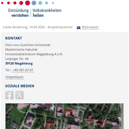
Die vergebenen Termine sind
nicht bindend, sie können sich
unter Umständen verschieben-
die Reihenfolge wird vom Arzt
bestimmt!
Die Vorbereitung für ambulante
Letzte Änderung: 14.04.2026 - Ansprechpartner:
Webmaster
Operationen kann einige Zeit in
Anspruch nehmen, bringen sie
Sie können eine Nachricht versenden an:
Webmaster
KONTAKT
bitte etwas Geduld mit.
Ihre E-Mailadresse:
Otto-von-Guericke-Universität
Medizinische Fakultät
Universitätsklinikum Magdeburg A.ö.R.
Ihr Anliegen:
Leipziger Str. 44
39120 Magdeburg
Tel.:
+49-391-67-01
Impressum
SOZIALE MEDIEN