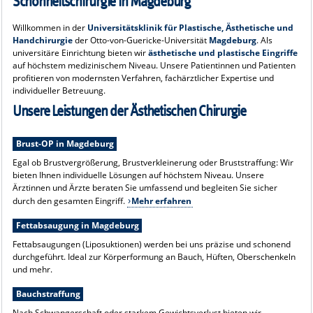
Schönheitschirurgie in Magdeburg
Willkommen in der
Universitätsklinik für Plastische, Ästhetische und
Handchirurgie
der Otto-von-Guericke-Universität
Magdeburg
. Als
universitäre Einrichtung bieten wir
ästhetische und plastische Eingriffe
auf höchstem medizinischem Niveau. Unsere Patientinnen und Patienten
profitieren von modernsten Verfahren, fachärztlicher Expertise und
individueller Betreuung.
Unsere Leistungen der Ästhetischen Chirurgie
Brust-OP in Magdeburg
Egal ob Brustvergrößerung, Brustverkleinerung oder Bruststraffung: Wir
bieten Ihnen individuelle Lösungen auf höchstem Niveau. Unsere
Ärztinnen und Ärzte beraten Sie umfassend und begleiten Sie sicher
durch den gesamten Eingriff.
Mehr erfahren
Fettabsaugung in Magdeburg
Fettabsaugungen (Liposuktionen) werden bei uns präzise und schonend
durchgeführt. Ideal zur Körperformung an Bauch, Hüften, Oberschenkeln
und mehr.
Bauchstraffung
Nach Schwangerschaft oder starkem Gewichtsverlust bieten wir