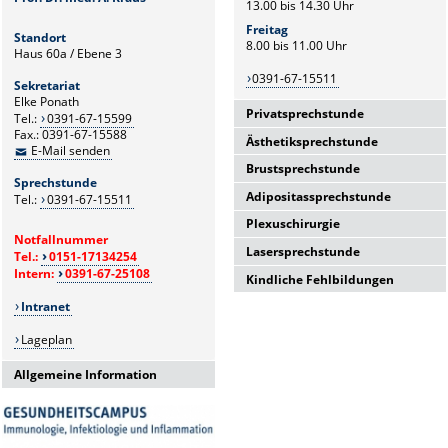
13.00 bis 14.30 Uhr
Freitag
Standort
8.00 bis 11.00 Uhr
Haus 60a / Ebene 3
0391-67-15511
Sekretariat
Elke Ponath
Privatsprechstunde
Tel.:
0391-67-15599
Fax.: 0391-67-15588
Ästhetiksprechstunde
Privatsprechstunde
E-Mail senden
Brustsprechstunde
Prof. Dr. med. A. Kraus
nach Vereinbarung
Sprechstunde
OA Dr. med. S. Riwaldt
Adipositassprechstunde
0391-67-15599
Tel.:
0391-67-15511
Oberarzt
Termine nach Vereinbarung
Dr. med. M. Ovchinnikov
Plexuschirurgie
Montags bis Donnerstags
von
unter
Notfallnummer
Montag 13:00 bis 15:00 Uhr
13:00 bis 15:00 Uhr
0391-67-15511
Lasersprechstunde
Tel.:
0151-17134254
nach Vereinbarung
Mittwoch 8.00 bis 11.00 Uhr und
0391-67-15511
Intern:
0391-67-25108
13.00 bis 15.00 Uhr
0391-67-15511
Kindliche Fehlbildungen
Donnerstags
von 13:00 bis 15:00
Uhr
Intranet
Prof. Dr. med. A. Kraus
Freitags
von 09:00 bis 11:00 Uhr
Termin nach Vereinbarung unter
Lageplan
15511
Allgemeine Information
Bitte denken Sie an einen
gültigen Überweisungsschein.*