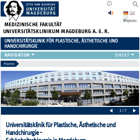
MEDIZINISCHE FAKULTÄT
UNIVERSITÄTSKLINIKUM MAGDEBURG A. ö. R.
UNIVERSITÄTSKLINIK FÜR PLASTISCHE, ÄSTHETISCHE UND
HANDCHIRURGIE
KLINIK
Home
BEHANDLUNGSSPEKTRUM
FORSCHUNG
LEHRE
INTERNATIONAL PATIENTS
1 / 7
Universitätsklinik für Plastische, Ästhetische und
Handchirurgie -