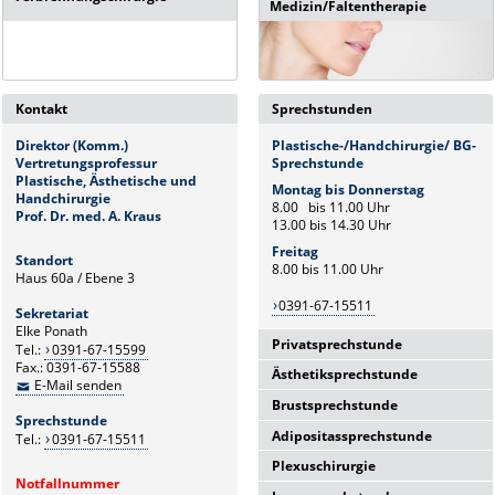
Medizin/Faltentherapie
Kontakt
Sprechstunden
Direktor (Komm.)
Plastische-/Handchirurgie/ BG-
Vertretungsprofessur
Sprechstunde
Plastische, Ästhetische und
Montag bis Donnerstag
Handchirurgie
8.00 bis 11.00 Uhr
Prof. Dr. med.
A. Kraus
13.00 bis 14.30 Uhr
Freitag
Standort
8.00 bis 11.00 Uhr
Haus 60a / Ebene 3
0391-67-15511
Sekretariat
Elke Ponath
Privatsprechstunde
Tel.:
0391-67-15599
Fax.: 0391-67-15588
Ästhetiksprechstunde
Privatsprechstunde
E-Mail senden
Brustsprechstunde
Prof. Dr. med. A. Kraus
nach Vereinbarung
Sprechstunde
OA Dr. med. S. Riwaldt
Adipositassprechstunde
0391-67-15599
Tel.:
0391-67-15511
Oberarzt
Termine nach Vereinbarung
Dr. med. M. Ovchinnikov
Plexuschirurgie
Montags bis Donnerstags
von
unter
Notfallnummer
Montag 13:00 bis 15:00 Uhr
13:00 bis 15:00 Uhr
0391-67-15511