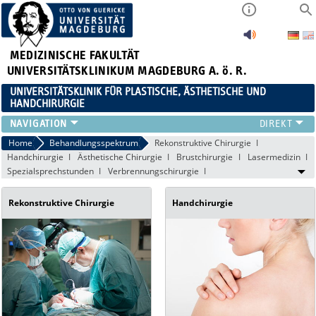
MEDIZINISCHE FAKULTÄT
UNIVERSITÄTSKLINIKUM MAGDEBURG A. ö. R.
UNIVERSITÄTSKLINIK FÜR PLASTISCHE, ÄSTHETISCHE UND
HANDCHIRURGIE
KLINIK
Home
Behandlungsspektrum
Rekonstruktive Chirurgie
Handchirurgie
Ästhetische Chirurgie
Brustchirurgie
Lasermedizin
BEHANDLUNGSSPEKTRUM
Spezialsprechstunden
Verbrennungschirurgie
FORSCHUNG
LEHRE
Rekonstruktive Chirurgie
Handchirurgie
INTERNATIONAL PATIENTS