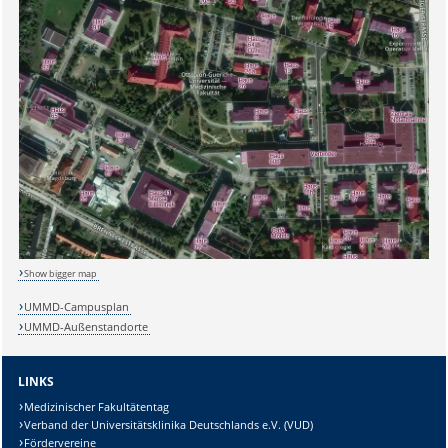
Sicherheitsabfrage:
Lösung:
Show bigger map
UMMD-Campusplan
UMMD-Außenstandorte
LINKS
Medizinischer Fakultätentag
Verband der Universitätsklinika Deutschlands e.V. (VUD)
Fördervereine