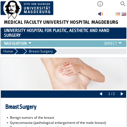
MEDICAL FACULTY
UNIVERSITY HOSPITAL MAGDEBURG
UNIVERSITY HOSPITAL FOR PLASTIC, AESTHETIC AND HAND
SURGERY
CLINIC
Home
Range of Services
Breast Surgery
RANGE OF SERVICES
RESEARCH
TEACHING
INTERNATIONAL PATIENTS
1 / 2
Breast Surgery
Benign tumors of the breast
Gynecomastia (pathological enlargement of the male breast)