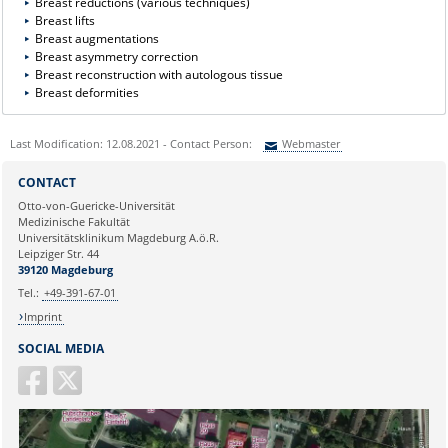
Breast reductions (various techniques)
Breast lifts
Breast augmentations
Breast asymmetry correction
Breast reconstruction with autologous tissue
Breast deformities
Last Modification: 12.08.2021 - Contact Person:
Webmaster
Sie können eine Nachricht versenden an:
Webmaster
CONTACT
Ihre E-Mailadresse:
Otto-von-Guericke-Universität
Medizinische Fakultät
Universitätsklinikum Magdeburg A.ö.R.
Ihr Anliegen:
Leipziger Str. 44
39120 Magdeburg
Tel.:
+49-391-67-01
Imprint
SOCIAL MEDIA